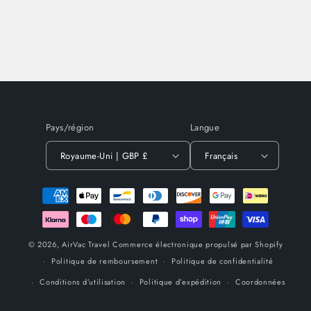
Pays/région
Langue
Royaume-Uni | GBP £
Français
Moyens
de
paiement
© 2026,
AirVac Travel
Commerce électronique propulsé par Shopify
Politique de remboursement
Politique de confidentialité
Conditions d’utilisation
Politique d’expédition
Coordonnées